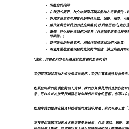
回復您的詢問;
在我們的商店、社交媒體商店和其他地方定製廣告，以
與您溝通並管理您參與的特殊活動、競賽、抽獎、活動
操作並與您就我們的社交網路或[移動應用程式]進行溝
運營、評估和改進我們的業務（包括開發新產品和服
部職能）;
遵守適用的法律要求、相關行業標準和我們的政策;
為避免重複並確保您的資訊的準確性，請定期在內部
[注意：請務必列出包括適用於您業務的所有內容]
我們還可能以其他方式使用這些資訊，我們在蒐集資訊時會發出
如果您向我們提供您的個人資料，我們打算將其用於直接行銷目
意，可以在首次接受行銷訊息時向我們表達您的意願，也可以在
「
如您向我們提供有關資料並明確同意該等用途，我們可將上述
直接營銷通訊可能透過各種渠道發送給您，包括 電話、郵寄、電
提供的個人數據，或您在同意上述訂閱時提供的個人數據將同時