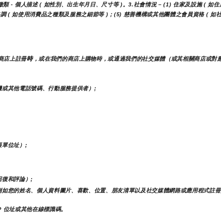
- 個人描述 ( 如性別、出生年月日、尺寸等 )。3.社會情況 – (1) 住家及設施 ( 如住
活格調 ( 如使用消費品之種類及服務之細節等 )；(5) 慈善機構或其他團體之會員資格 (
時
商店上註冊
，或在我們的商店上購物時，或通過我們的社交媒體（或其相關商店或對
或其他電話號碼、行動服務提供者）;
單位址）;
復和評論）;
例如您的姓名、個人資料圖片、喜歡、位置、朋友清單以及社交媒體網路或應用程式註冊
P 位址或其他在線標識碼。