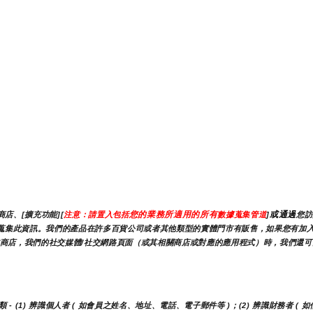
您的業務所適用的所有
或通過
店、[擴充功能][
注意：請置入包括
數據蒐集管道
]
您訪
我們可能會蒐集此資訊。我們的產品在許多百貨公司或者其他類型的實體門市有販售，如果您有
商店，我們的社交媒體/社交網路頁面（或其相關商店或對應的應用程式）時，我們還可能
(1) 辨識個人者 ( 如會員之姓名、地址、電話、電子郵件等 )；(2) 辨識財務者 ( 如