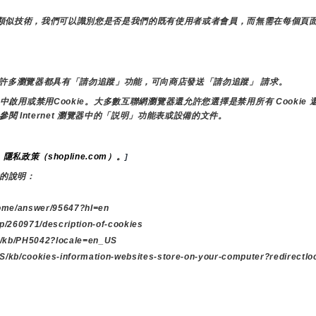
e和其他類似技術，我們可以識別您是否是我們的既有使用者或者會員，而無需在每個
許多瀏覽器都具有「請勿追蹤」功能，可向商店發送「請勿追蹤」 請求。
用或禁用Cookie。大多數互聯網瀏覽器還允許您選擇是禁用所有 Cookie 還
參閱 Internet 瀏覽器中的「説明」功能表或設備的文件。
隱私政策（shopline.com）。
 
]
 的說明：
me/answer/95647?hl=en
p/260971/description-of-cookies
/kb/PH5042?locale=en_US
/kb/cookies-information-websites-store-on-your-computer?redirectl