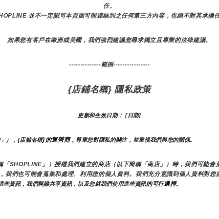
任。
SHOPLINE 並不一定認可本頁面可能連結到之任何第三方內容，也絕不對其承擔
如果您有客戶在歐洲或美國，我們強烈建議您尋求獨立且專業的法律建議。
--------------範例----------------
{店鋪名稱} 隱私政策
更新和生效日期： [日期]
}的運營商
的」），{店舖名稱
，尊重您對隱私的關注，並重視我們與您的關係。 
以下簡稱「SHOPLINE」）授權我們建立的商店（以下簡稱「商店」）時，我們可
，我們也可能會蒐集和處理、利用您的個人資料。我們充分意識到個人資料對您
的
選擇。
這些資訊，我們與誰共享資訊，以及您就我們使用這些資訊
可行