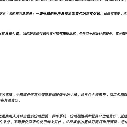
」一節所載的程序選擇退出我們的直接促銷
下文「
您的權利及選擇
。如您有需要，本
用於直接行銷
。我們的直接行銷內容可能有幾種形式，包括但不限於行銷郵件、電子郵
儲在您的電腦，手機或任何其他智慧終端設備中的小檔，通常包含標識符，商店名稱
偏好和其他資訊。
技術蒐集個人資料主體的設備型號、操作系統、設備標識碼和登錄IP位址資訊，
別您的身份，不斷優化商店的使用者友好性，並根據您的需求對商店進行調整。