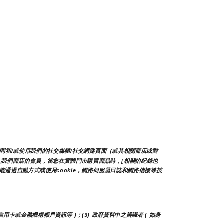
問和/或使用我們的社交媒體/社交網路頁面（或其相關商店或對
加入我們商店的會員，當您在實體門市購買商品時，[相關的紀錄也
通過自動方式或使用cookie，網路伺服器日誌和網路信標等技
信用卡或金融機構帳戶資訊等 )；(3) 政府資料中之辨識者 ( 如身