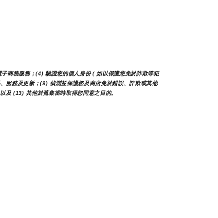
子商務服務；(4) 驗證您的個人身份 ( 如以保護您免於詐欺等犯
、產品、服務及更新；(9) 偵測並保護您及商店免於錯誤、詐欺或其他
以及 (13) 其他於蒐集當時取得您同意之目的。