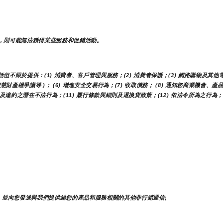
，則可能無法獲得某些服務和促銷活動。
限於提供：(1) 消費者、客戶管理與服務；(2) 消費者保護；(3) 網路購物及其他電
智慧財產權爭議等 )； (6) 增進安全交易行為；(7) 收取債務； (8) 通知您商業機會
違約之潛在不法行為；(11) 履行條款與細則及退換貨政策；(12) 依法令所為之行為；
，並向您發送與我們提供給您的產品和服務相關的其他非行銷通信;