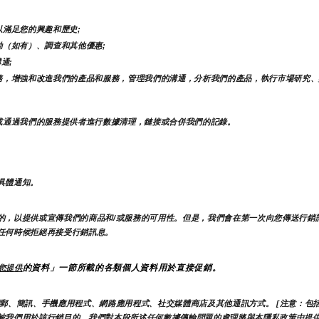
滿足您的興趣和歷史;
（如有）、調查和其他優惠;
通;
務，增強和改進我們的產品和服務，管理我們的溝通，分析我們的產品，執行市場研究、
或通過我們的服務提供者進行數據清理，鏈接或合併我們的記錄。
具體通知。
的，以提供或宣傳我們的商品和/或服務的可用性。但是，我們會在第一次向您傳送行銷
任何時候拒絕再接受行銷訊息。
的資料」一節所載的各類個人資料用於直接促銷。
您提供
郵、簡訊、手機應用程式、網路應用程式、社交媒體商店及其他通訊方式。 [注意：包括
被我們用於該行銷目的。我們對本段所述任何數據傳輸問題的處理將與本隱私政策中提