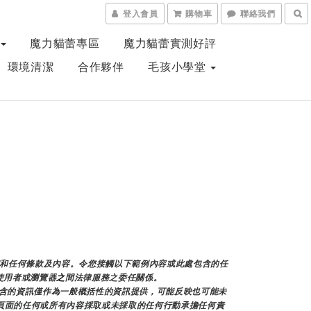
登入會員
購物車
聯絡我們
魔力貓蕾專區
魔力貓蕾實測好評
、環境清潔
合作夥伴
毛孩小學堂
有和任何條款及內容。令您接觸以下範例內容或此處包含的任
使用者或瀏覽器
之
間法律服務之委任關係。
含的資訊僅作為一般概括性的資訊提供，可能反映也可能未
於本頁面的任何或所有內容採取或未採取的任何行動承擔任何責