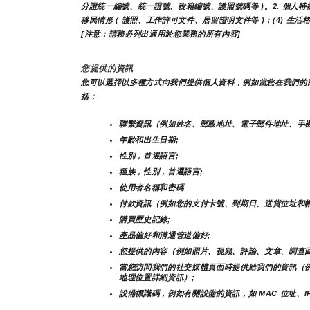
分證統一編號、統一證號、稅籍編號、護照號碼等 )。2. 個人特徵類 
移民情形 ( 護照、工作許可文件、居留證明文件等 )；(4) 生
[注意：請務必列出適用於您業務的所有內容]
您提供的資訊
您可以選擇以多種方式向我們提供個人資料，例如當您在我們的
括：
聯繫資訊（例如姓名、郵政地址、電子郵件地址、手機
年齡和出生日期;
性別，首選語言;
種族，性別，首選語言;
使用者名稱和密碼
付款資訊（例如您的支付卡號、到期日、送貨位址和帳
購買歷史記錄;
產品偏好和溝通管道偏好;
您提供的內容（例如照片、視頻、評論、文章、調查回
當您訪問我們的社交媒體頁面時提供給我們的資訊（
地理位置詳細資訊）;
設備標識碼，例如有關設備的資訊，如 MAC 位址、I