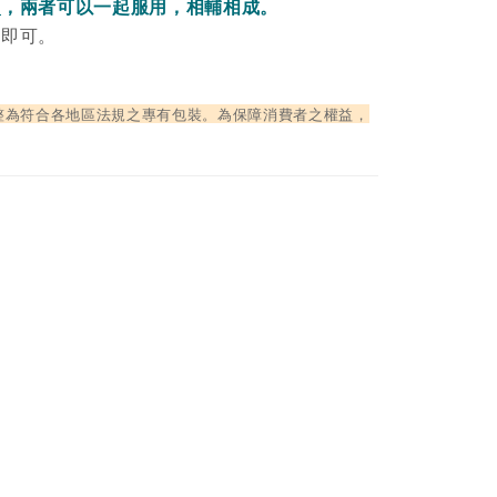
品
，兩者可以一起服用，相輔相成。
品即可。
整為符合各地區法規之專有包裝。為保障消費者之權益，