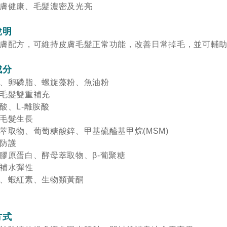
膚健康、毛髮濃密及光亮
說明
膚配方，可維持皮膚毛髮正常功能，改善日常掉毛，並可輔
成分
、卵磷脂、螺旋藻粉、魚油粉
毛髮雙重補充
酸、L-離胺酸
毛髮生長
萃取物、葡萄糖酸鋅、甲基硫醯基甲烷(MSM)
防護
膠原蛋白、酵母萃取物、β-葡聚糖
補水彈性
、蝦紅素、生物類黃酮
方式