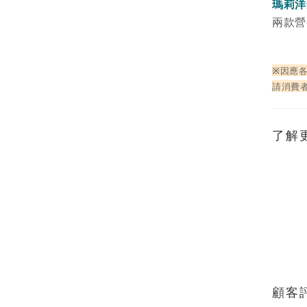
瑪莉洋
兩款營
※
因應
請消費
了解
顧客