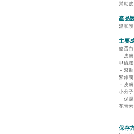
幫助皮
產品
溫和護
主要
酪蛋白
－皮膚
甲硫胺
－幫助
紫錐菊
－皮膚
小分子
－保濕
花青素
保存