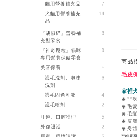
貓用營養補充品
7
犬貓用營養補充
14
品
『胡椒貓』營養補
8
充型零食
『神奇魔粒』貓咪
8
專用營養保健零食
商品
美容保養
毛皮
護毛洗劑、泡沫
6
洗劑
家裡
護毛固色乳液
4
◉
非
護毛噴劑
2
◉
毛
◉
毛
耳道、口腔護理
5
◉
皮
外傷照護
2
◉
身
**如
居家、環境清潔
5