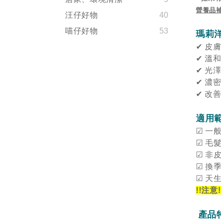
營養品
汪仔好物
40
喵仔好物
53
瑪莉
✔
皮
✔
溫
✔
光
✔
濃
✔
改
適用
☑
一
☑
毛
☑
非
☑
換
☑
天
!!
注意
!
產品