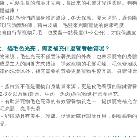
康，毛髮生長的環境才完善，長出來的毛髮才光澤柔順。狗
體健康！
僅可以為他們調節身體的溫度，冬天保溫、夏天隔熱，避免
可以諮詢獸醫師，藉由皮膚、毛髮來判斷寵物的健康程度
主會自行幫寵物剃毛，也要留一點長度(1~2公分)，才能保護
犬、貓毛色光亮，需要補充什麼營養物質呢？
物來說，毛色光亮不僅意味著美麗的外表，也表示寵物的身
或是主人的飼養方式錯誤，導致寵物的毛髮毛燥、毛色變淺
律的洗澡以外，補充需要的營養更是寵物毛髮亮麗、身體健
－蛋白質不僅是寵物自身能量來源，更是皮毛養護的關鍵營
2-3次以肉類(雞肉、牛肉、魚肉)為寵物進行營養補充。
－有助於寵物毛色亮澤的有效營養物質之一，提供寵物補充
皮毛亮麗、亮澤光滑。
－卵磷脂具有美毛、護膚、促進新陳代謝等作用，飼養貓狗
品。