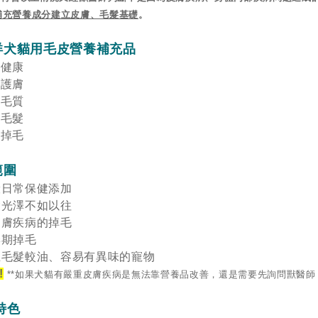
補充營養成分建立皮膚、毛髮基礎
。
洋犬貓用毛皮營養補充品
膚健康
和護膚
澤毛質
密毛髮
善掉毛
範圍
般日常保健添加
髮光澤不如以往
皮膚疾病的掉毛
季期掉毛
生毛髮較油、容易有異味的寵物
!
*
*
如果犬貓有嚴重皮膚疾病是無法靠營養品改善，還是需要先詢問獸醫師
特色