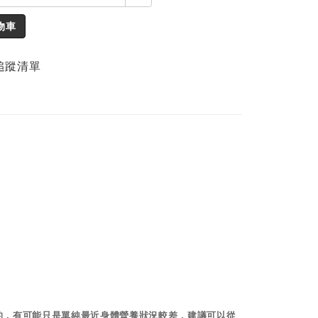
物車
追蹤清單
的，有可能只是單純最近身體營養狀況較差，
建議可以從