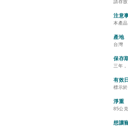
請存放
注意
本產品
產地
台灣
保存
三年，
有效
標示於
淨重
85公
想讓