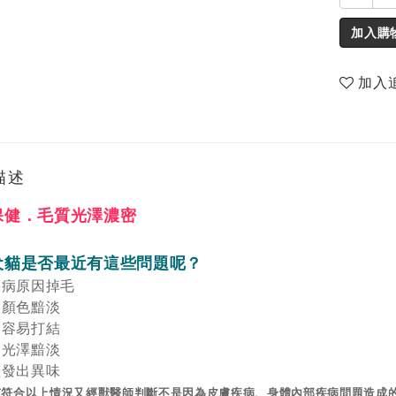
加入購
加入
描述
保健．毛質光澤濃密
犬貓是否最近有這些問題呢？
疾病原因掉毛
髮顏色黯淡
髮容易打結
膚光澤黯淡
體發出異味
果有符合以上情況又經獸醫師判斷不是因為皮膚疾病、身體內部疾病問題造成