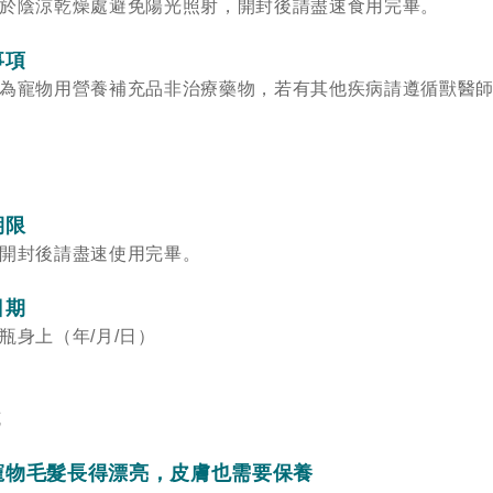
於陰涼乾燥處避免陽光照射，開封後請盡速食用完畢。
事項
為寵物用營養補充品非治療藥物，若有其他疾病請遵循
獸
醫
期限
開封後請盡速使用完畢。
日期
瓶身上（年/月/日）
克
寵物毛髮長得漂亮，皮膚也需要保養