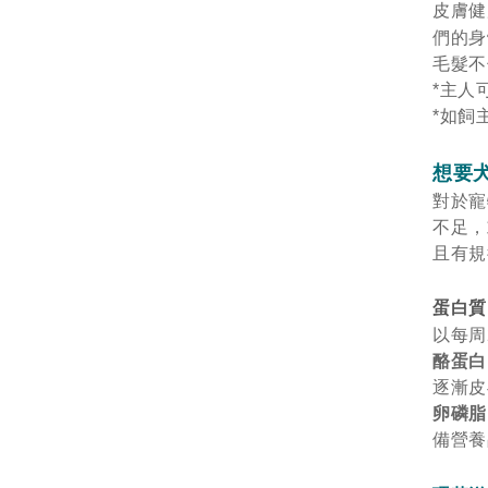
皮膚健
們的身
毛髮不
*主人
*如飼
想要
對於寵
不足，
且有規
蛋白質
以每周
酪蛋白
逐漸
卵磷脂
備營養