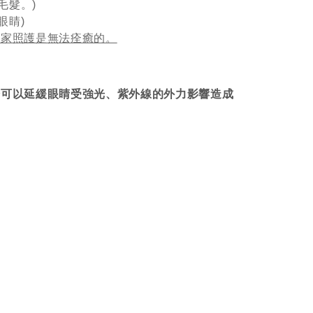
毛髮。)
眼睛)
居家照護是無法痊癒的。
分可以延緩眼睛受強光、紫外線的外力影響造成