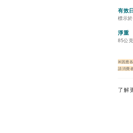
有效
標示於
淨重
85公
※
因應
請消費
了解