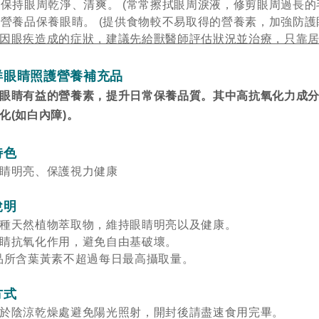
保持眼周乾淨、清爽。 (常常擦拭眼周淚液，修剪眼周過長的
營養品保養眼睛。 (提供食物較不易取得的營養素，加強防護
因眼疾造成的症狀，建議先給獸醫師評估狀況並治療，只靠
洋眼睛照護營養補充品
眼睛有益的營養素，提升日常保養品質。其中高抗氧化力成
化(如白內障)。
特色
睛明亮、保護視力健康
說明
種天然植物萃取物，維持眼睛明亮以及健康。
睛抗氧化作用，避免自由基破壞。
品所含葉黃素不超過每日最高攝取量。
方式
於陰涼乾燥處避免陽光照射，開封後請盡速食用完畢。