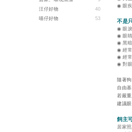
◉
眼疾
汪仔好物
40
喵仔好物
53
不是
◉
眼
◉
眼
◉
黑
◉
經
◉
經
◉
對
隨著狗
自由基
若嚴重
建議
飼主
居家照