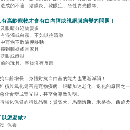
造成的不適 - 結膜炎、乾眼症、急性青光眼等。
只有高齡寵物才會有白內障或視網膜病變的問題！
淚及眼睛分泌物變多
睛有混濁或白霧、不如以往清澈
暗中寵物不敢隨便移動
常撞到牆壁或是家具
常眨眼或瞇眼
眼前的玩具、事物沒有反應
狗年齡增長，身體對抗自由基的能力也逐漸減弱！
堆積與氧化傷害是寵物疾病、眼睛加速老化、退化的原因之
惡化會變成青光眼，甚至會導致失明。
眼睛強化保健的特殊品種：貴賓犬、馬爾濟斯、米格魯、西施
可以怎麼做?
護+保養