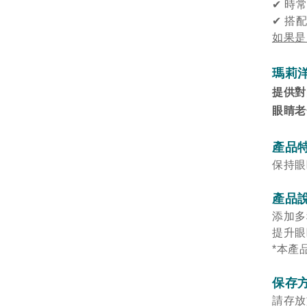
✔
時常
✔
搭配
如果是
瑪莉
提供對
眼睛老
產品
保持眼
產品
添加多
提升眼
*本產
保存
請存放