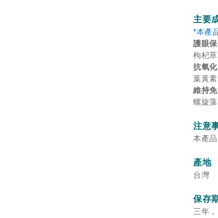
主要
*
本產
護眼
枸杞萃
抗氧
葉黃素
維持
螺旋藻
注意
本產品
產地
台灣
保存
三年，