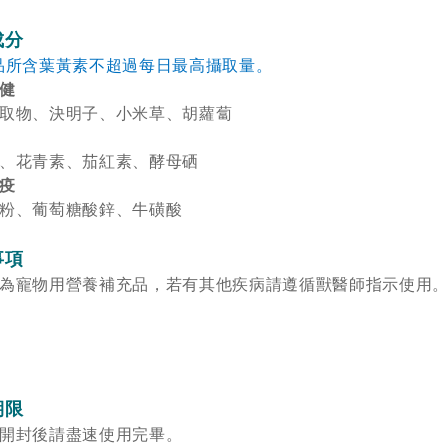
成分
品所含葉黃素不超過每日最高攝取量。
保健
取物、決明子、小米草、胡蘿蔔
化
、花青素、茄紅素、酵母硒
免疫
粉、葡萄糖酸鋅、牛磺酸
事項
為寵物用營養補充品，若有其他疾病請遵循獸醫師指示使用
期限
開封後請盡速使用完畢。