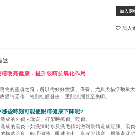
加入購
加入
描述
眼睛明亮健康．提升眼睛抗氧化作用
萬物的靈魂之窗，所以需好好愛護、保養。尤其犬貓活動量
成眼睛受傷，輕則紅腫發炎、重則潰爛甚至失明。
中哪些時刻可能使眼睛健康下降呢?
造成的外傷 - 玩耍、打架時抓傷、咬傷。
造成的發炎 - 如洗澡時水及洗毛精刺激到眼睛造成紅腫、發
的構造不良 - 睫毛倒插、眼球突出、鼻淚管堵塞、機能老化(