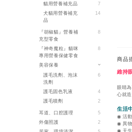
貓用營養補充品
7
犬貓用營養補充
14
品
『胡椒貓』營養補
8
充型零食
『神奇魔粒』貓咪
8
專用營養保健零食
商品
美容保養
維持
護毛洗劑、泡沫
6
洗劑
眼睛為
護毛固色乳液
4
心就造
護毛噴劑
2
生活
耳道、口腔護理
5
◉
活動
外傷照護
2
◉
異物
◉
天生
居家、環境清潔
5