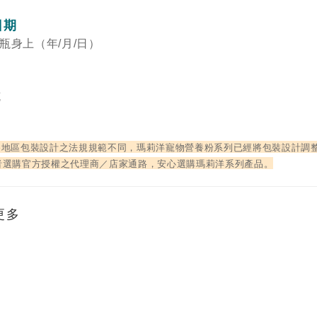
日期
瓶身上（年/月/日）
克
各地區包裝設計之法規規範不同，瑪莉洋寵物營養粉系列已經將包裝設計調
者選購官方授權之代理商／店家通路，安心選購瑪莉洋系列產品。
更多