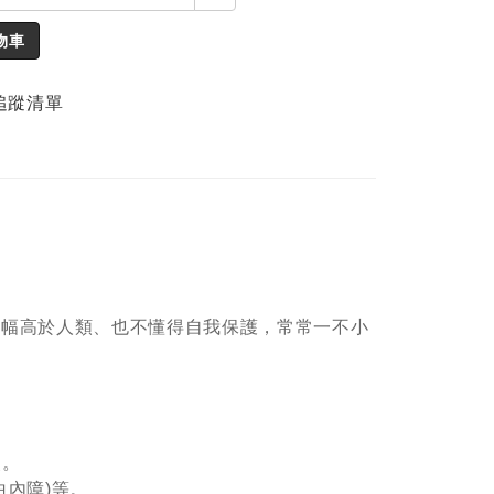
物車
追蹤清單
大幅高於人類、也不懂得自我保護，常常一不小
炎。
白內障)等。