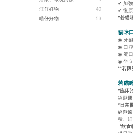
✔
加
汪仔好物
40
✔
復
*若貓
喵仔好物
53
貓咪口
◉
牙
◉
口
◉
流
◉
坐
**若
若貓
*臨床
經獸醫
*日常
經獸醫
積、細
*飲食