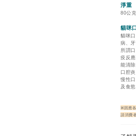
淨重
80公
貓咪
貓咪口
病、
所謂口
疫反應
能清除
口腔
慢
性口
及食
※
因應
請消費