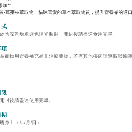
添加**
質-葛棗枝萃取物，貓咪喜愛的草本萃取物質，提升營養品的適
方式
於陰涼乾燥處避免陽光照射，開封後請盡速食用完畢。
事項
為寵物用營養補充品非治療藥物，若有其他疾病請遵循
獸
醫
期限
開封後請盡速使用完畢。
日期
瓶身上（年/月/日）