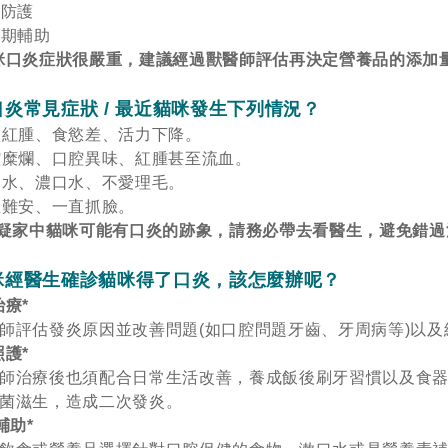
強防護
原期輔助
咪口炎症狀很嚴重，建議經過獸醫師評估再決定營養品的添加量
炎常見症狀 / 最近貓咪發生下列情況？
齦紅腫、食慾差、活力下降。
腔糜爛、口腔異味、紅腫甚至流血。
口水、濃口水、不愛理毛。
立難安、一直抓臉。
懷疑家中貓咪可能有口炎的跡象，請務必帶去看醫生，避免錯
咪經醫生確診貓咪得了口炎，該怎麼辦呢？
治療*
師評估發炎原因並改善問題(如口腔問題牙齒、牙周病等)以
照護*
師治療後也須配合日常生活改善，養成飯後刷牙習慣以及食
菌滋生，造成二次發炎。
輔助*