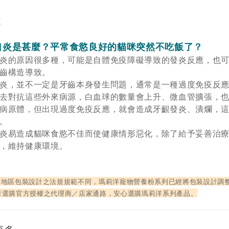
克
口炎是甚麼？平常食慾良好的貓咪突然不吃飯了
？
炎的原因很多種，可能是自體免疫障礙導致的發炎反應，也
牙齒構造導致。
炎，並不一定是牙齒本身發生問題，通常是一種過度免疫反
去對抗這些外來病源，白血球的數量會上升、微血管擴張，
病原體，但出現過度免疫反應，就會造成牙齦發炎、潰爛，這
炎。
炎易造成貓咪食慾不佳而使健康情形惡化，除了給予妥善治
慾，維持健康環境。
各地區包裝設計之法規規範不同，瑪莉洋寵物營養粉系列已經將包裝設計調
者選購官方授權之代理商／店家通路，安心選購瑪莉洋系列產品。