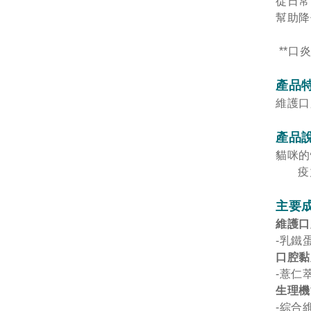
從日常
幫助降
**口
產品
維護口
產品
貓咪的
疫
主要
維護口
-乳鐵
口腔黏
-薏仁
生理機
-綜合