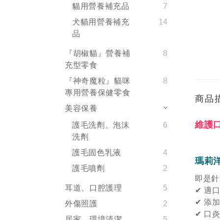
貓用營養補充品
7
犬貓用營養補充
14
品
『胡椒貓』營養補
8
充型零食
『神奇魔粒』貓咪
8
專用營養保健零食
商品
美容保養
維護
護毛洗劑、泡沫
6
洗劑
護毛固色乳液
4
瑪莉
護毛噴劑
2
即是針
耳道、口腔護理
5
✔
適
✔
添
外傷照護
2
✔
口
居家、環境清潔
5