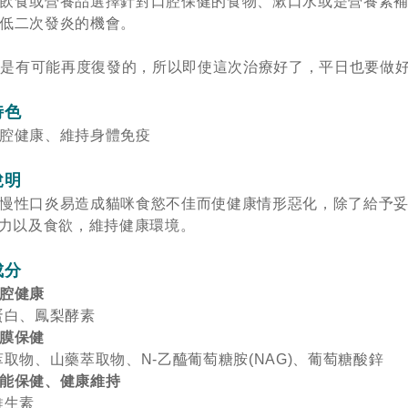
飲食或營養品選擇針對口腔保健的食物、漱口水或是營養素
低二次發炎的機會。
炎是有可能再度復發的，所以即使這次治療好了，平日也要做
特色
腔健康、維持身體免疫
說明
慢性口炎易造成貓咪食慾不佳而使健康情形惡化，除了給予
力以及食欲，維持健康環境。
成分
腔健康
蛋白、鳳梨酵素
膜保健
萃取物、山藥萃取物、N-乙醯葡萄糖胺(NAG)、葡萄糖酸鋅
能保健、健康維持
維生素